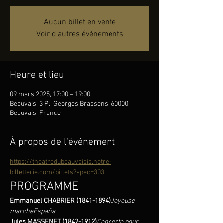
Aucun billet en vente
Voir d'autres événements
Heure et lieu
09 mars 2025, 17:00 – 19:00
Beauvais, 3 Pl. Georges Brassens, 60000
Beauvais, France
À propos de l'événement
https://theatredubeauvaisis.notre-
billetterie.com/billets?spec=303
PROGRAMME
Emmanuel CHABRIER (1841-1894)
Joyeuse 
marcheEspaña
Jules MASSENET (1842-1912)
Concerto pour 