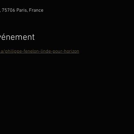
, 75706 Paris, France
événement
a/philippe-fenelon-linde-pour-horizon