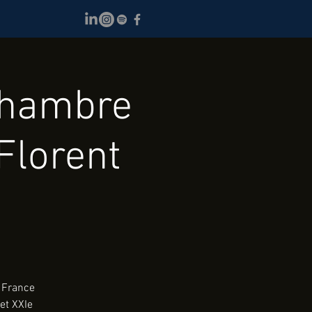
chambre
Florent
 France
 et XXIe