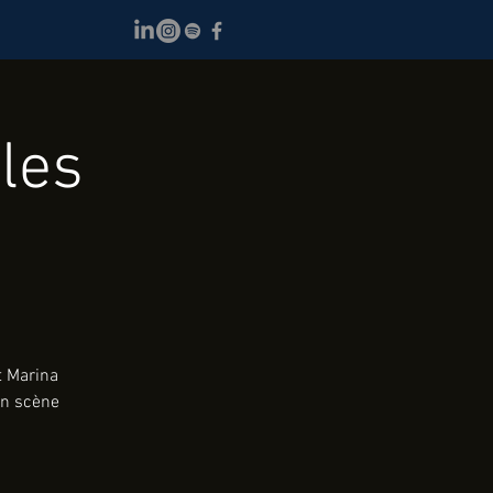
les
t Marina
 en scène