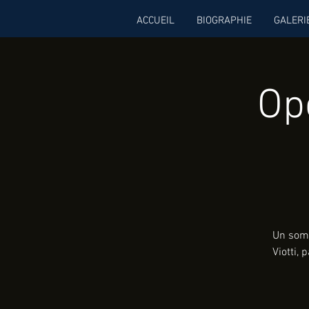
ACCUEIL
BIOGRAPHIE
GALERI
Op
Un somm
Viotti, 