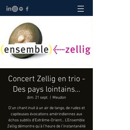
Concert Zellig en trio -
Des pays lointains...
dim. 21 sept.
  |  
Meudon
D’un chant inuit à un air de tango, de rudes et
capiteuses évocations amérindiennes aux
échos subtils d’Extrême-Orient… L’Ensemble
Zellig démontre qu’à l’heure de l’instantanéité