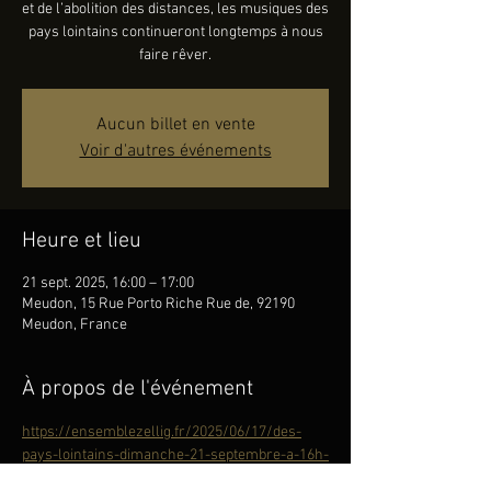
et de l’abolition des distances, les musiques des
pays lointains continueront longtemps à nous
faire rêver.
Aucun billet en vente
Voir d'autres événements
Heure et lieu
21 sept. 2025, 16:00 – 17:00
Meudon, 15 Rue Porto Riche Rue de, 92190
Meudon, France
À propos de l'événement
https://ensemblezellig.fr/2025/06/17/des-
pays-lointains-dimanche-21-septembre-a-16h-
musee-dart-et-dhistoire-de-meudon-92/