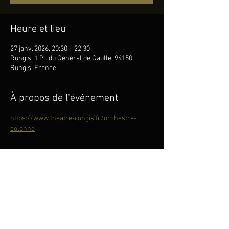
Heure et lieu
27 janv. 2026, 20:30 – 22:30
Rungis, 1 Pl. du Général de Gaulle, 94150
Rungis, France
À propos de l'événement
https://www.theatre-rungis.fr/orchestre-
colonne
Partager cet événement