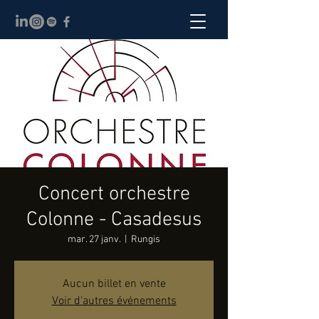
Concert orchestre
Colonne - Casadesus
mar. 27 janv.
  |  
Rungis
Aucun billet en vente
Voir d'autres événements