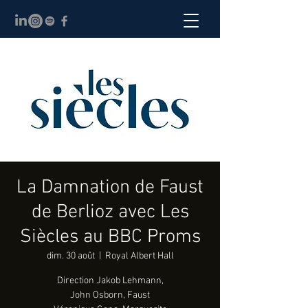
La Damnation de Faust
de Berlioz avec Les
Siècles au BBC Proms
dim. 30 août
  |  
Royal Albert Hall
Direction Jakob Lehmann,
John Osborn, Faust