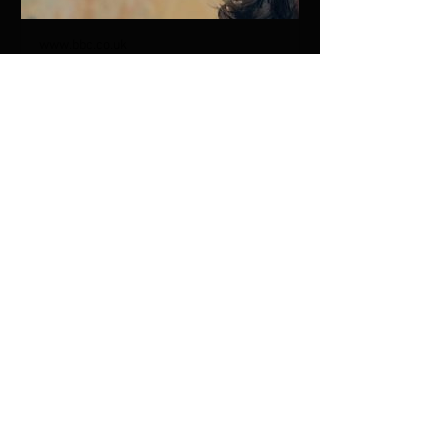
www.bbc.co.uk
Berlioz’s ‘The Damnation of Faust’
Jakob Lehmann and period-instrument
group Les Siècles bring to life Berlioz’s
‘Dramatic Legend’ in a concert
performance with an international cast
of soloists, including American tenor
John Osborn, Gerald Finley and
Véronique Gens
Afficher plus
Partager cet événement