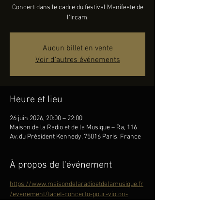
Concert dans le cadre du festival Manifeste de
l'Ircam.
Aucun billet en vente
Voir d'autres événements
Heure et lieu
26 juin 2026, 20:00 – 22:00
Maison de la Radio et de la Musique – Ra, 116
Av. du Président Kennedy, 75016 Paris, France
À propos de l'événement
https://www.maisondelaradioetdelamusique.fr
/evenement/tacet-concerto-pour-violon-
patricia-kopatchinskaja?s=1084369