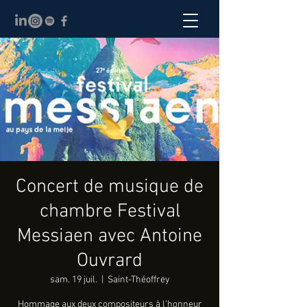
Concert de musique de
chambre Festival
Messiaen avec Antoine
Ouvrard
sam. 19 juil.
  |  
Saint-Théoffrey
Hommage aux deux compositeurs à l’honneur