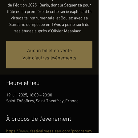
de l’édition 2025 : Berio, dont la Sequenza pour
flûte est la première de cette série explorant la
virtuosité instrumentale, et Boulez avec sa
Sonatine composée en 1946, à peine sorti de
ses études auprès d’Olivier Messiaen...
Aucun billet en vente
Voir d'autres événements
Heure et lieu
19 juil. 2025, 18:00 – 20:00
Saint-Théoffrey, Saint-Théoffrey, France
À propos de l'événement
https://www.festivalmessiaen.com/programm
ation/recital-flute-et-piano/